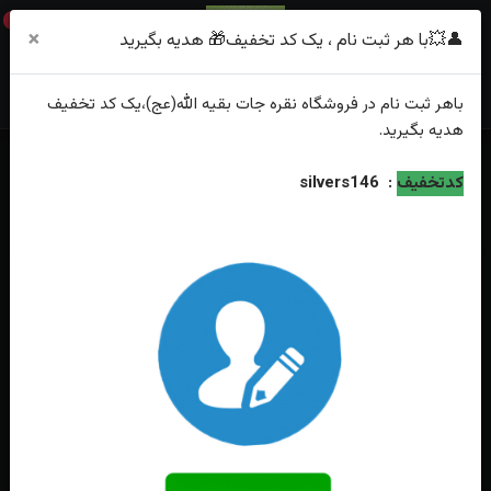
0
×
👤💥با هر ثبت نام ، یک کد تخفیف🎁 هدیه بگیرید
باهر
ثبت نام
در فروشگاه
نقره جات بقیه الله(عج)
،یک کد تخفیف
هدیه
بگیرید.
خانه
فهرست محصولات
کدتخفیف
:
silvers146
انگشترنقره عقیق زرد شرف الشمس اصل(دعای شرف الشمس)تراش شمسه طرح
اشک سایز ۲۲×۲۲