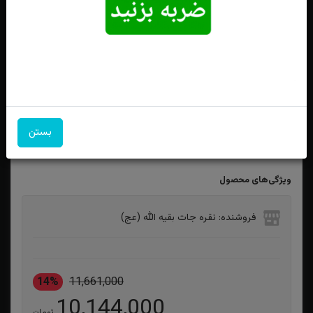
انگشترنقره عقیق زرد شرف الشمس اصل(دعای شرف
الشمس)تراش شمسه طرح اشک سایز ۲۲×۲۲
بستن
ویژگی‌های محصول
فروشنده: نقره جات بقیه الله (عج)
14%
11,661,000
10,144,000
تومان