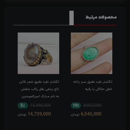
محصولات مرتبط
طی
انگشتر نقره عقیق سبز زنانه
انگشتر نقره عقیق شجر قائن
انگش
خطی حکاکی یا رقیه
تاج برنجی بغل رکاب منقش
حکاک
به نام مبارک امیرالمومنین
5٪
15,495,000
19٪
8,052,000
1
14,739,000
6,545,000
مان
تومان
تومان