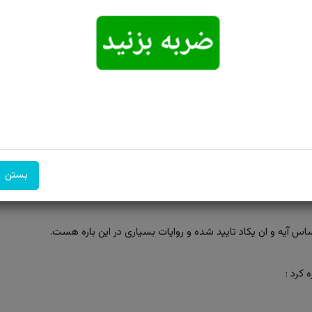
اساتید متدین و متبحر...
توضیحات: ارسال و سایز رایگان همراه با هدیه زعفران قائنات از...
امکان تحویل
امکان پرداخت
۷ روز ضمانت
اکسپرس
در محل
بازگشت
بستن
 زخم اشاره کرد که باعث دفع چشم نظر بدخواهان می‌شود.
 آیه و ان یکاد تایید شده و روایات بسیاری در این باره هست.
کرد :