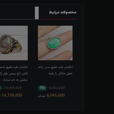
محصولات مرتبط
شتر نقره عقیق سرخ
انگشتر نقره عقیق سبز زنانه
انگشتر نقره عقیق شجر
 حکاکی لبیک یا
خطی حکاکی یا رقیه
قائن تاج برنجی بغل رک
عبدالله الحسین
منقش به نام مبارک
امیرالمومنین
15,495,000
19٪
8,052,000
11٪
13,567,000
14,739,000
6,545,000
12,166,000
تومان
تومان
ت