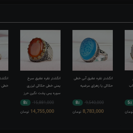
انگشتر نقره عقیق آبی خطی
انگشتر نقره عقیق سرخ
انگشتر
اب
حکاکی یا زهرای مرضیه
یمنی خطی حکاکی لیزری
خطی حک
سوره یس پشت نگین حرز
کبیر امام جواد(ع) رکاب تاج
8٪
15,881,000
8٪
9,540,000
5٪
برنجی بغل طرح ضریح
14,755,000
8,783,000
ومان
تومان
تومان