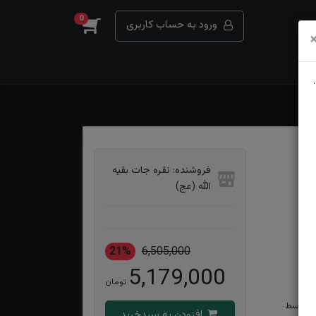
0
ورود به حساب کاربری
)
فروشنده: نقره جات بقیه
الله (عج)
21%
6,505,000
5,179,000
تومان
له توسط
افزودن به سبدخرید