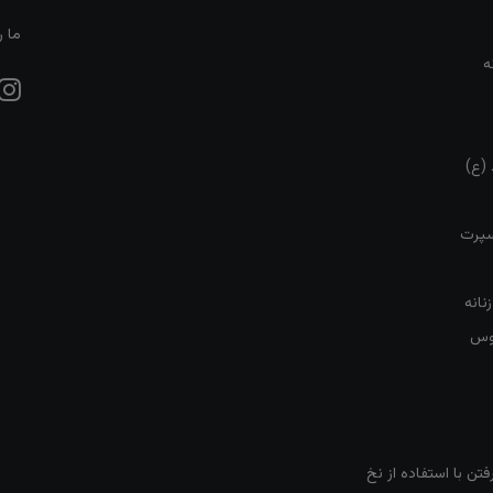
ما ر
ه
 (ع)
سپرت
نانه
روس
تن با استفاده از نخ