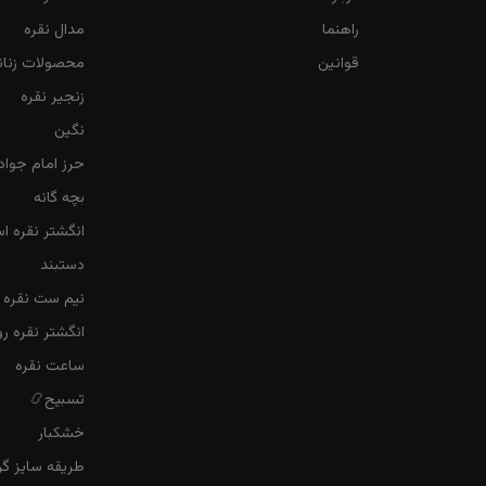
راهنما
مدال نقره
قوانین
محصولات زنان
زنجیر نقره
نگین
حرز امام جواد
بچه گانه
انگشتر نقره ا
دستبند
نیم ست نقره ز
انگشتر نقره 
ساعت نقره
تسبیح📿
خشکبار
طریقه سایز گرف