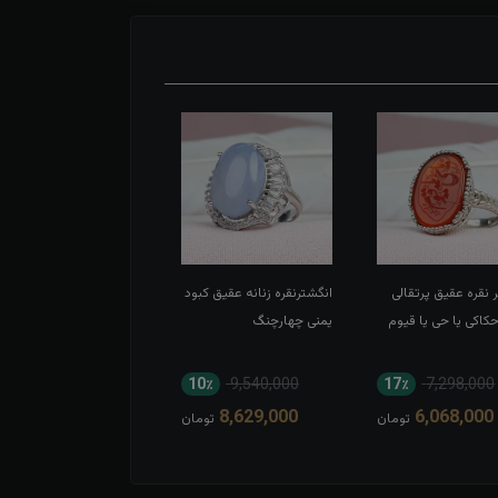
 نقره عقیق پرتقالی
انگشترنقره زنانه عقیق کبود
انگشتر نقره عقیق سبز
اکی یا حی یا قیوم
یمنی چهارچنگ
اسپرت تاج برنجی بغل گل
11٪
8,052,000
10٪
9,540,000
17٪
7,298,000
7,194,000
8,629,000
6,068,000
تومان
تومان
توم