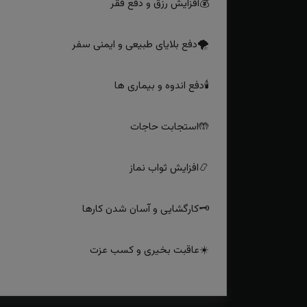
💰افزایش رزق و دفع فقر
🌪دفع بلایای طبیعی و ایمنی سفر
🕯دفع اندوه و بیماری‌ ها
🤲استجابت حاجات
📿افزایش ثواب نماز
🗝کارگشایی و آسان‌ شدن کارها
☀️عاقبت بخیری و کسب عزت