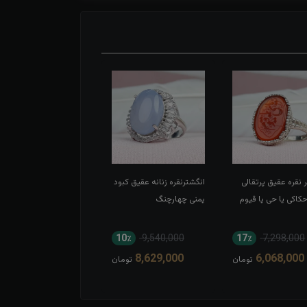
 نقره عقیق پرتقالی
انگشترنقره زنانه عقیق کبود
انگشتر نقره عقیق سبز
اکی یا حی یا قیوم
یمنی چهارچنگ
اسپرت تاج برنجی بغل گل
11٪
8,052,000
10٪
9,540,000
17٪
7,298,000
7,194,000
8,629,000
6,068,000
تومان
تومان
توم