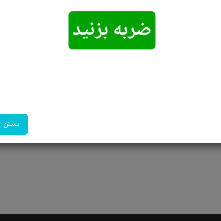
توضیحات: ارسال و سایز رایگان همراه با هدیه زعفران قائنات از...
امکان تحویل
امکان پرداخت
۷ روز ضمانت
اکسپرس
در محل
بازگشت
 بااهمیت می‌باشد. ...
بستن
ایش رزق و روزی است. ...