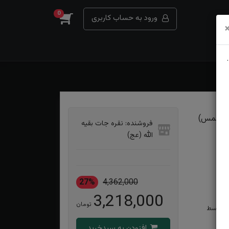
0
ورود به حساب کاربری
 الشمس)
فروشنده: نقره جات بقیه
الله (عج)
27%
4,362,000
3,218,000
تومان
له توسط
افزودن به سبدخرید