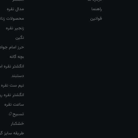
راهنما
مدال نقره
قوانین
محصولات زنان
زنجیر نقره
نگین
حرز امام جواد
بچه گانه
انگشتر نقره ا
دستبند
نیم ست نقره ز
انگشتر نقره 
ساعت نقره
تسبیح📿
خشکبار
طریقه سایز گرف