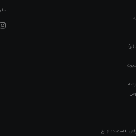
ما ر
ه
 (ع)
سپرت
نانه
روس
تن با استفاده از نخ