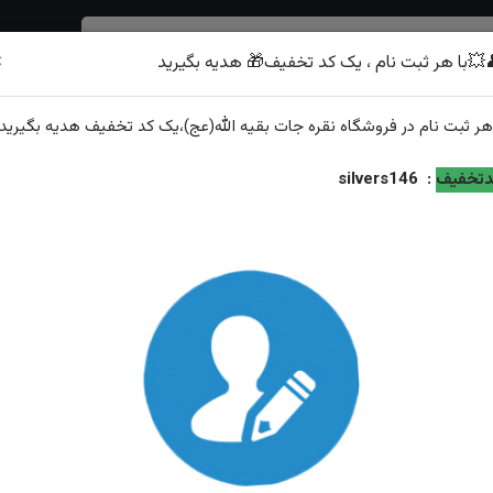
×
💥با هر ثبت نام ، یک کد تخفیف🎁 هدیه بگیرید
شرف الشمس
هر
ثبت نام
در فروشگاه
نقره جات بقیه الله(عج)
،یک کد تخفیف
هدیه
بگیرید.
 اصل(مزین به دعای شرف الشمس)
تخفیف
:
silvers146
انگشتر نقره عقیق زردشرف الشمس اصل(مزین به دعای شرف
ویژگی‌های محصول
وزن: ۳.۸گرم
عیار نقره: ۹۲۵
مزین به: ذکر کامل شرف الشمس به حروف ابجد حکاکی شرف الشمس هر سا
اساتید متدین و متبحر...