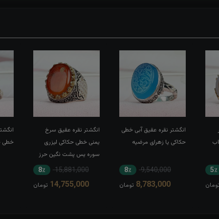
انگشتر نقره عقیق آبی خطی
انگشتر نقره عقیق سرخ
انگشتر
اب
حکاکی یا زهرای مرضیه
یمنی خطی حکاکی لیزری
خطی حک
سوره یس پشت نگین حرز
کبیر امام جواد(ع) رکاب تاج
8٪
15,881,000
8٪
9,540,000
5٪
برنجی بغل طرح ضریح
14,755,000
8,783,000
ومان
تومان
تومان