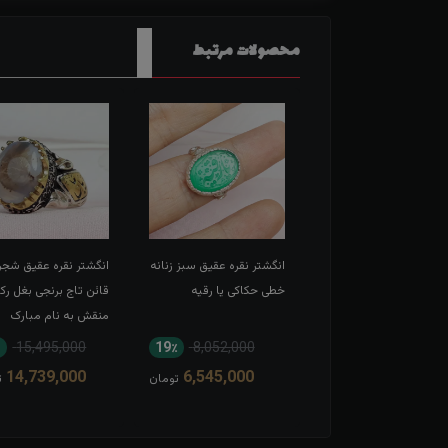
محصولات مرتبط
شتر نقره عقیق سرخ
انگشتر نقره عقیق سبز زنانه
انگشتر نقره عقیق شجر
 حکاکی لبیک یا
خطی حکاکی یا رقیه
قائن تاج برنجی بغل رک
عبدالله الحسین
منقش به نام مبارک
امیرالمومنین
15,495,000
19٪
8,052,000
11٪
13,567,000
14,739,000
6,545,000
12,166,000
تومان
تومان
ت