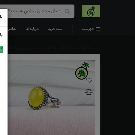
👤
فهرست
سبدخرید
درباره ما
تماس با ما
با
خانه
فهرست محصولات
انگشتر نقره عقیق زردشرف الشمس
کد