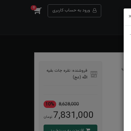
0
ورود به حساب کاربری
رنجی
فروشنده: نقره جات بقیه
الله (عج)
10%
8,628,000
7,831,000
تومان
افزودن به سبدخرید