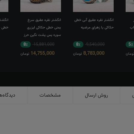
انگشتر نقره عقیق آبی خطی
انگشتر نقره عقیق سرخ
انگشتر
اب
حکاکی یا زهرای مرضیه
یمنی خطی حکاکی لیزری
خطی حک
سوره یس پشت نگین حرز
کبیر امام جواد(ع) رکاب تاج
8٪
15,881,000
8٪
9,540,000
5٪
برنجی بغل طرح ضریح
14,755,000
8,783,000
ومان
تومان
تومان
روش ارسال
مشخصات
دیدگاه‌ه