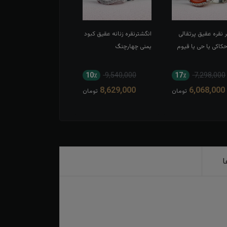
 نقره عقیق پرتقالی
انگشترنقره زنانه عقیق کبود
انگشتر نقره عقیق سبز
اکی یا حی یا قیوم
یمنی چهارچنگ
اسپرت تاج برنجی بغل گل
11٪
8,052,000
10٪
9,540,000
17٪
7,298,000
7,194,000
8,629,000
6,068,000
تومان
تومان
توم
ا