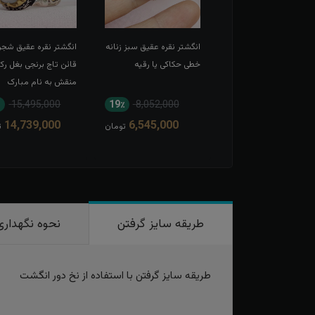
شتر نقره عقیق سرخ
انگشتر نقره عقیق سبز زنانه
انگشتر نقره عقیق شجر
 حکاکی لبیک یا
خطی حکاکی یا رقیه
قائن تاج برنجی بغل رک
عبدالله الحسین
منقش به نام مبارک
امیرالمومنین
15,495,000
19٪
8,052,000
11٪
13,567,000
14,739,000
6,545,000
12,166,000
تومان
تومان
ت
طریقه سایز گرفتن
نحوه نگهداری
طریقه سایز گرفتن با استفاده از نخ دور انگشت