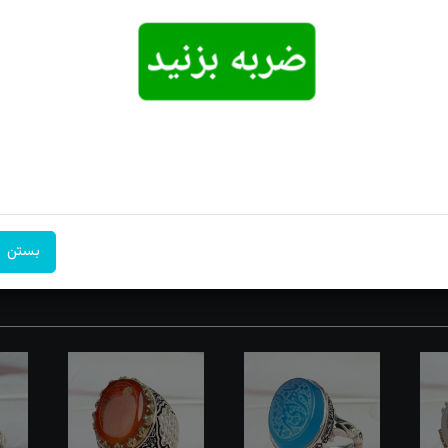
امکان تحویل
امکان پرداخت
۷ روز ضمانت
اکسپرس
در محل
بازگشت
‌ها را دور می کند. خواص و فواید جسمی سنگ عقیق: عقیق معده را تقویت کرد
 گرفتاری‌های عضلانی و خستگی چشمها است و مناسب دوران بارداری می‌باش
بستن