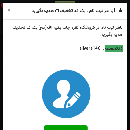
0
×
👤💥با هر ثبت نام ، یک کد تخفیف🎁 هدیه بگیرید
باهر
ثبت نام
در فروشگاه
نقره جات بقیه الله(عج)
،یک کد تخفیف
هدیه
بگیرید.
خانه
فهرست محصولات
کدتخفیف
:
silvers146
انگشتر نقره عقیق مشکی یمنی طرح رولکسی مدل ساعتی