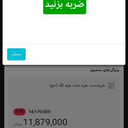
انگشتر نقره عقیق مشکی یمنی طرح رولکسی مدل ساعتی
بستن
ویژگی‌های محصول
فروشنده: نقره جات بقیه الله (عج)
17%
14,179,000
11,879,000
تومان